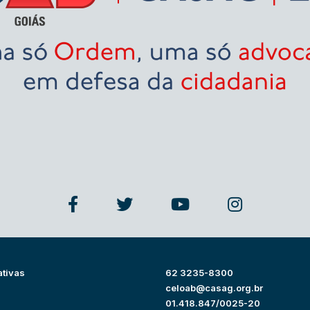
ativas
62 3235-8300
s
celoab@casag.org.br
01.418.847/0025-20