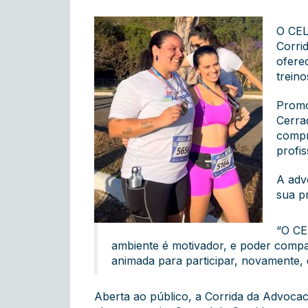
O CEL
Corri
ofere
trein
Promo
Cerrad
compr
profis
A adv
sua p
“O CE
ambiente é motivador, e poder compa
animada para participar, novamente, 
Aberta ao público, a Corrida da Advocac