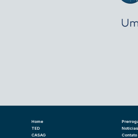
Home
Prerrog
TED
Notícia
CASAG
Contato