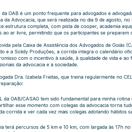
 da OAB é um ponto frequente para advogados e advogada
da da Advocacia, que será realizada no dia 9 de agosto, no
ce estrutura completa, com pista de cooper, academia equip
os ao ar livre, permitindo que os participantes se prepare
vida pela Caixa de Assistência dos Advogados de Goiás (
o e a Solidy Produções, a corrida integra o calendário ofici
omisso com o incentivo à saúde, à qualidade de vida e ao f
sionais da advocacia e a sociedade.
ogada Dra. Izabela Freitas, que treina regularmente no CE
reparação:
L da OAB/CASAG tem sido fundamental para minha rotina de
rtilhar esse momento com colegas da advocacia torna tudo 
da corrida e ver cada vez mais colegas adotando hábitos sa
ia terá percursos de 5 km e 10 km, com largada às 17h no 