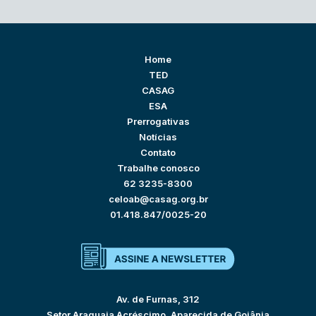
Home
TED
CASAG
ESA
Prerrogativas
Notícias
Contato
Trabalhe conosco
62 3235-8300
celoab@casag.org.br
01.418.847/0025-20
Av. de Furnas, 312
Setor Araguaia Acréscimo, Aparecida de Goiânia