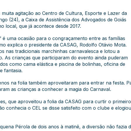
 muita agitação ao Centro de Cultura, Esporte e Lazer da
ngo (24), a Caixa de Assistência dos Advogados de Goiás
o local, que já acontece desde 2017.
” é uma ocasião para o congraçamento entre as famílias
o explica o presidente da CASAG, Rodolfo Otávio Mota.
s nas tradicionais marchinhas carnavalesca e lotou a
o. As crianças que participaram do evento ainda puderam
edos como cama elástica e piscina de bolinhas, oficina de
e fantasia.
s na folia também aproveitaram para entrar na festa. Pa
ram as crianças a conhecer a magia do Carnaval.
es, que aproveitou a folia da CASAG para curtir o primeiro
o conhecia o CEL se disse satisfeito com o clube e elogiou
ena Pérola de dois anos à matinê, a diversão não fazia dis