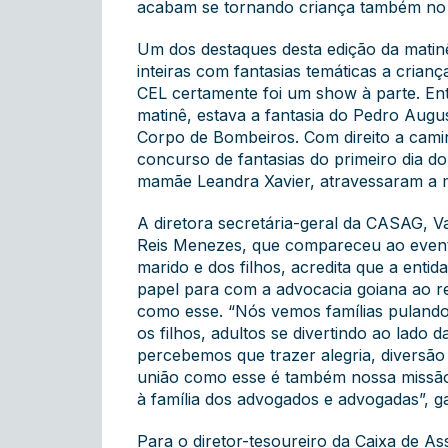
acabam se tornando criança também no m
Um dos destaques desta edição da matinê f
inteiras com fantasias temáticas a crianç
CEL certamente foi um show à parte. Ent
matinê, estava a fantasia do Pedro Aug
Corpo de Bombeiros. Com direito a cami
concurso de fantasias do primeiro dia d
mamãe Leandra Xavier, atravessaram a 
A diretora secretária-geral da CASAG, Va
Reis Menezes, que compareceu ao event
marido e dos filhos, acredita que a enti
papel para com a advocacia goiana ao re
como esse. “Nós vemos famílias puland
os filhos, adultos se divertindo ao lado d
percebemos que trazer alegria, diversã
união como esse é também nossa missão 
à família dos advogados e advogadas”, g
Para o diretor-tesoureiro da Caixa de Ass