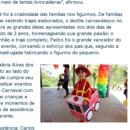
eio de tantas brincadeiras”, afirmou.
oi a criatividade das famílias nos figurinos. De famílias
as vestindo trajes elaborados, o desfile carnavalesco no
re as grandes ideias apresentadas nos dois dias de
usto de 3 anos, homenageando sua grande paixão: o
nhão e traje completo, Pedro foi o grande vencedor do
o evento, coroando o esforço dos pais que, segundo a
madrugada fabricando o figurino do pequeno.
léria Alves dos
o ao lado do
dade cumpre seu
alizar eventos
o Carnaval com
as crianças e
o e momentos de
de assistência
arante.
istência, Carlos