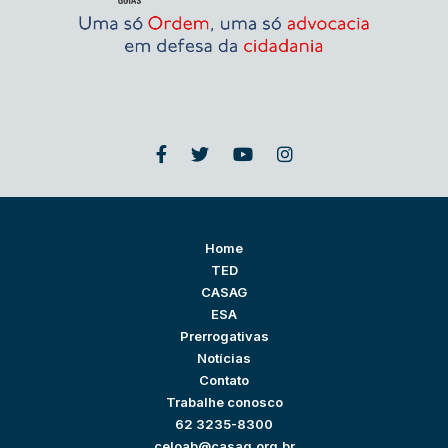
Home
TED
CASAG
ESA
Prerrogativas
Notícias
Contato
Trabalhe conosco
62 3235-8300
celoab@casag.org.br