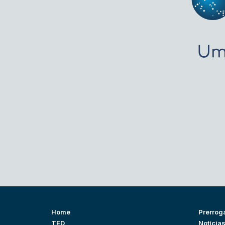
Home
Prerrog
TED
Notícia