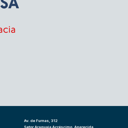
Av. de Furnas, 312
Setor Araguaia Acréscimo, Aparecida