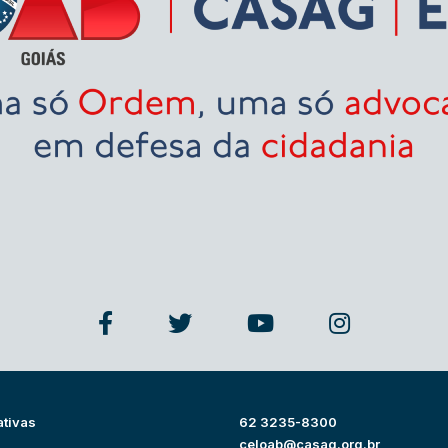
ativas
62 3235-8300
s
celoab@casag.org.br