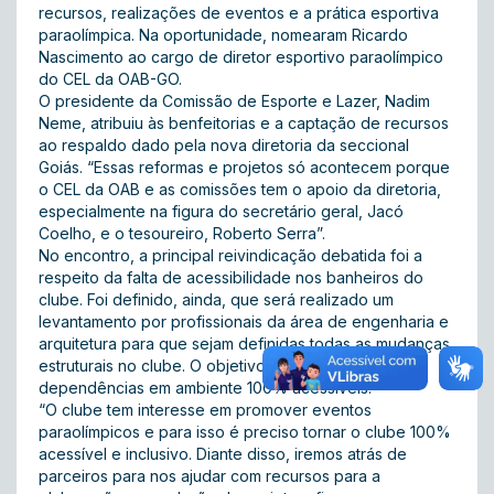
recursos, realizações de eventos e a prática esportiva
paraolímpica. Na oportunidade, nomearam Ricardo
Nascimento ao cargo de diretor esportivo paraolímpico
do CEL da OAB-GO.
O presidente da Comissão de Esporte e Lazer, Nadim
Neme, atribuiu às benfeitorias e a captação de recursos
ao respaldo dado pela nova diretoria da seccional
Goiás. “Essas reformas e projetos só acontecem porque
o CEL da OAB e as comissões tem o apoio da diretoria,
especialmente na figura do secretário geral, Jacó
Coelho, e o tesoureiro, Roberto Serra”.
No encontro, a principal reivindicação debatida foi a
respeito da falta de acessibilidade nos banheiros do
clube. Foi definido, ainda, que será realizado um
levantamento por profissionais da área de engenharia e
arquitetura para que sejam definidas todas as mudanças
estruturais no clube. O objetivo é tornas as
dependências em ambiente 100% acessíveis.
“O clube tem interesse em promover eventos
paraolímpicos e para isso é preciso tornar o clube 100%
acessível e inclusivo. Diante disso, iremos atrás de
parceiros para nos ajudar com recursos para a