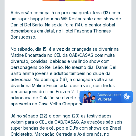
A diversão começa já na próxima quinta-feira (13) com
um super happy hour no WE Restaurante com show de
Daniel Del Sarto. Na sexta-feira (14), o cantor global
desembarca em Jataí, no Hotel Fazenda Thermas
Bonsucesso.
No sábado, dia 15, é a vez da criançada se divertir na
Matine Encantada no CEL da OAB/CASAG com muita
diversão, comidas, bebidas e um lindo show com
personagens do Rei Leão. No mesmo dia, Daniel Del
Sarto anima jovens e adultos também no clube da
advocacia. No domingo (16), a criançada volta a se
divertir na Matine Encantada, dessa vez, com lindos
personagens do filme Frozen 2. Também no domingo, a
advocacia de Catalão se diverte com Del Sarto que se
apresenta no Casa Velha Chopperia.
Já no sábado (22) e domingo (23) as festividades
voltam para o CEL da OAB/CASAG. As atrações são seis
super bandas de axé, pop e DJ’s com shows de Zheel
Chicleteiro, Marcação Cerrada e Axé pra nós, no