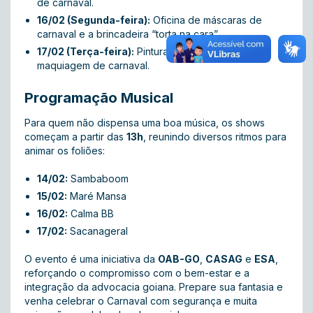
de carnaval.
16/02 (Segunda-feira):
Oficina de máscaras de
carnaval e a brincadeira “torta na cara”.
17/02 (Terça-feira):
Pintura artística facial e
maquiagem de carnaval.
Programação Musical
Para quem não dispensa uma boa música, os shows
começam a partir das
13h
, reunindo diversos ritmos para
animar os foliões:
14/02:
Sambaboom
15/02:
Maré Mansa
16/02:
Calma BB
17/02:
Sacanageral
O evento é uma iniciativa da
OAB-GO
,
CASAG
e
ESA
,
reforçando o compromisso com o bem-estar e a
integração da advocacia goiana. Prepare sua fantasia e
venha celebrar o Carnaval com segurança e muita