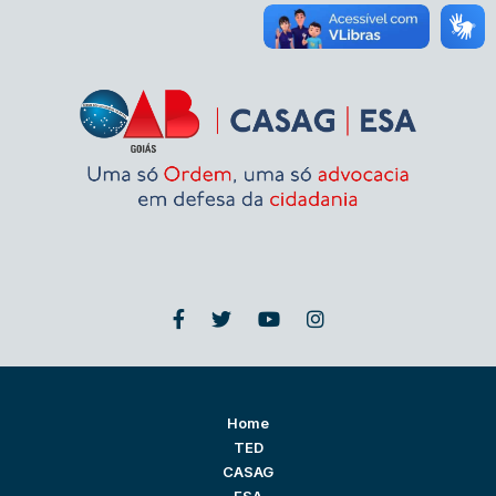
Home
TED
CASAG