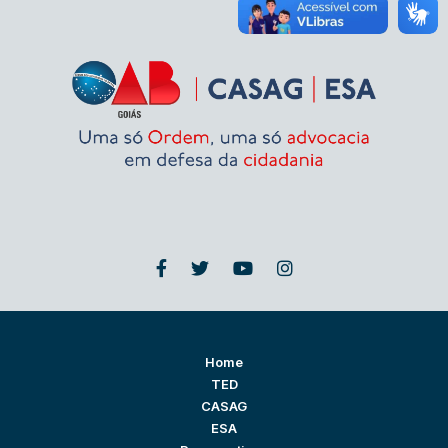
Home
TED
CASAG
ESA