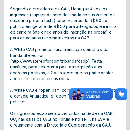
Segundo o presidente da CAJ, Henrique Alves, os
ingressos (cuja renda será destinada exclusivamente a
custear a própria festa) terão valores de R$ 60 ao
público em geral e de R$ 50 para advogados em início
de carreira (até cinco anos de inscrição na ordem) e
para estagiários também inscritos na OAB.
A White CAJ promete muita animação com show da
banda Stereo For
(http://www.stereofor.com/#!banda/cadp). Festa
temática, para celebrar a paz, a integração e as
energias positivas, a CAJ sugere que os participantes
adotem a cor branca nas roupas.
A White CAJ é “open bar”, com água, suco, refrigerante
e cerveja Antarctica, e “open food”, com caldos e
petiscos.
Os ingressos estão sendo vendidos na Sede da OAB-
GO, nas salas da OAB no Fórum e no TRT, na ESA e
diretamente com a Diretoria e Coordenação da CAJ.