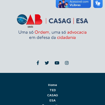
Home
TED
CASAG
ESA